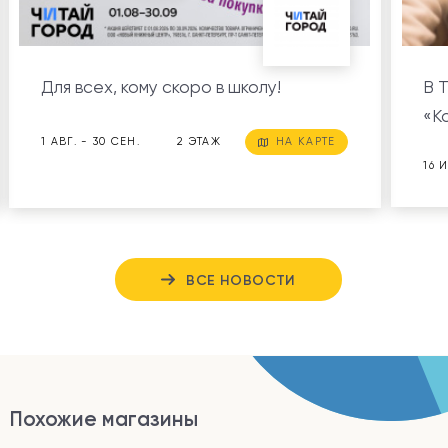
Для всех, кому скоро в школу!
В 
«К
1 АВГ. - 30 СЕН.
2 ЭТАЖ
НА КАРТЕ
16 
ВСЕ НОВОСТИ
Похожие магазины