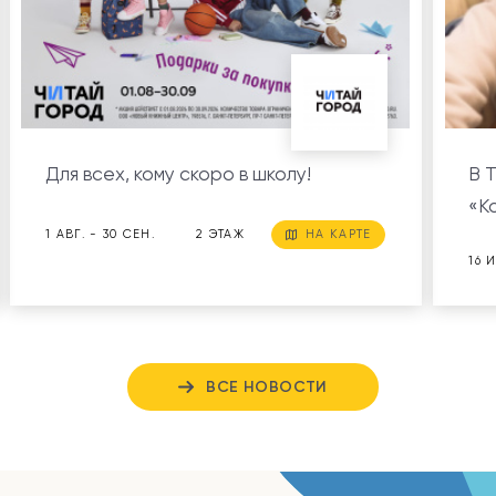
Для всех, кому скоро в школу!
В 
«К
1 АВГ. - 30 СЕН.
2 ЭТАЖ
НА КАРТЕ
16 
ВСЕ НОВОСТИ