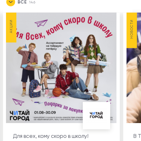
ВСЕ
146
НОВОСТИ
145
АКЦИИ
НОВОСТИ
АКЦИИ
1
Для всех, кому скоро в школу!
В 